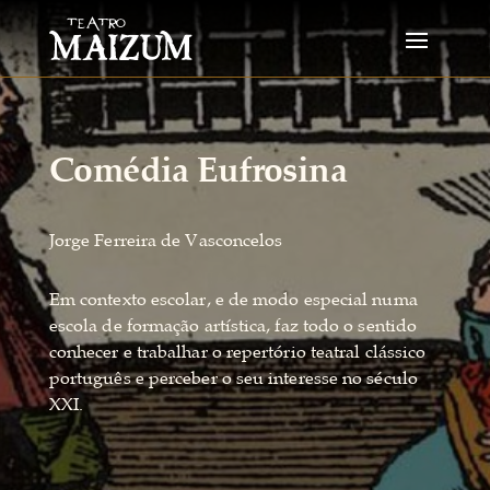
Comédia Eufrosina
Jorge Ferreira de Vasconcelos
Em contexto escolar, e de modo especial numa
escola de formação artística, faz todo o sentido
conhecer e trabalhar o repertório teatral clássico
português e perceber o seu interesse no século
XXI.