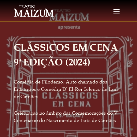
CLÁSSICOS EM CENA
9ª EDIÇÃO (2024)
Comédia de Filodemo, Auto chamado dos
Enfatriões e Comédia D` El-Rei Seleuco de Luís
de Camões
Celebração no âmbito das Comemorações do V
Centenário do Nascimento de Luís de Camões.